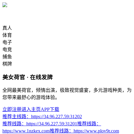
真人
体育
电子
电竞
捕鱼
棋牌
美女荷官 · 在线发牌
全网最美荷官，倾情出演，极致视觉盛宴，多元游戏种类，为
您带来最舒心的游戏体验。
立即注册
进入主页
APP下载
推荐主线路：
https://34.96.227.59:31202
推荐线路：
https://34.96.227.59:31201
推荐线路：
https://www.1nzkex.com
推荐线路：
https://www.plov9r.com