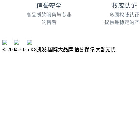
© 2004-
2026
K8凯发-国际大品牌 信誉保障 大额无忧