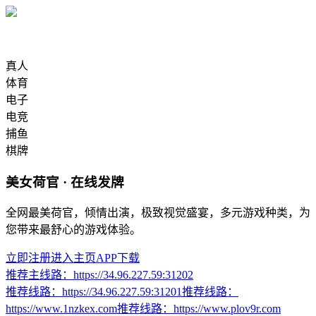
真人
体育
电子
电竞
捕鱼
棋牌
美女荷官 · 在线发牌
全网最美荷官，倾情出演，极致视觉盛宴，多元游戏种类，为
您带来最舒心的游戏体验。
立即注册
进入主页
APP下载
推荐主线路：
https://34.96.227.59:31202
推荐线路：
https://34.96.227.59:31201
推荐线路：
https://www.1nzkex.com
推荐线路：
https://www.plov9r.com