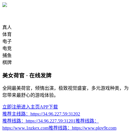
真人
体育
电子
电竞
捕鱼
棋牌
美女荷官 · 在线发牌
全网最美荷官，倾情出演，极致视觉盛宴，多元游戏种类，为
您带来最舒心的游戏体验。
立即注册
进入主页
APP下载
推荐主线路：
https://34.96.227.59:31202
推荐线路：
https://34.96.227.59:31201
推荐线路：
https://www.1nzkex.com
推荐线路：
https://www.plov9r.com