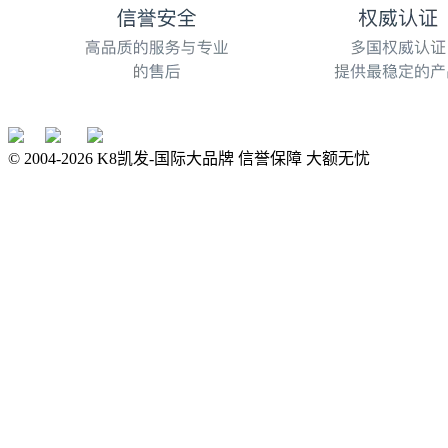
© 2004-
2026
K8凯发-国际大品牌 信誉保障 大额无忧