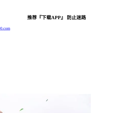
推荐『下载APP』 防止迷路
00.com