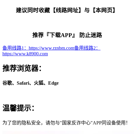
建议同时收藏【线路网址】与【本网页】
推荐『下载APP』 防止迷路
备用线路
1
：
https://www.rznbm.com
备用线路
2
：
https://www.k8900.com
推荐浏览器：
谷歌、Safari、火狐、Edge
温馨提示：
为了您的隐私安全，请勿与"国家反诈中心"APP同设备使用！