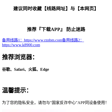
建议同时收藏【线路网址】与【本网页】
推荐『下载APP』 防止迷路
备用线路
1
：
https://www.rznbm.com
备用线路
2
：
https://www.k8900.com
推荐浏览器：
谷歌、Safari、火狐、Edge
温馨提示：
为了您的隐私安全，请勿与"国家反诈中心"APP同设备使用！