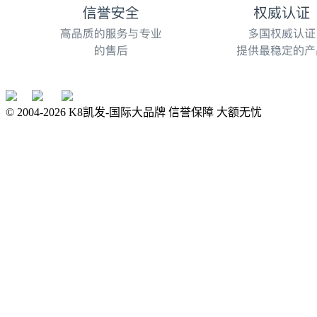
© 2004-
2026
K8凯发-国际大品牌 信誉保障 大额无忧