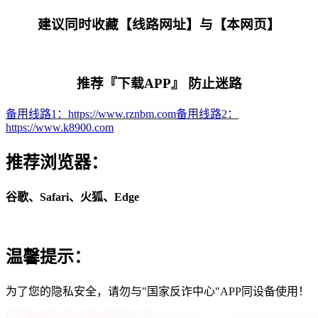
建议同时收藏【线路网址】与【本网页】
推荐『下载APP』 防止迷路
备用线路
1
：
https://www.rznbm.com
备用线路
2
：
https://www.k8900.com
推荐浏览器：
谷歌、Safari、火狐、Edge
温馨提示：
为了您的隐私安全，请勿与"国家反诈中心"APP同设备使用！