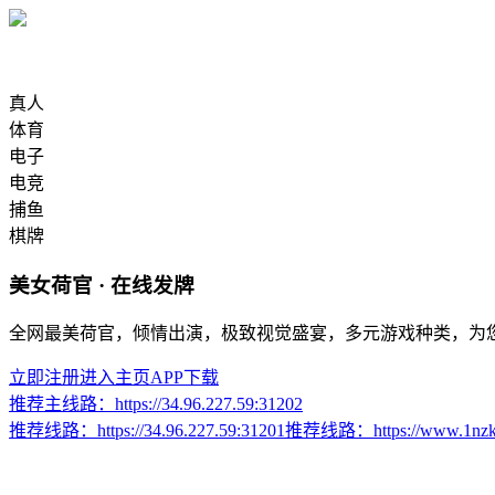
真人
体育
电子
电竞
捕鱼
棋牌
美女荷官 · 在线发牌
全网最美荷官，倾情出演，极致视觉盛宴，多元游戏种类，为
立即注册
进入主页
APP下载
推荐主线路：
https://34.96.227.59:31202
推荐线路：
https://34.96.227.59:31201
推荐线路：
https://www.1nz