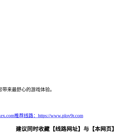
您带来最舒心的游戏体验。
kex.com
推荐线路：
https://www.plov9r.com
建议同时收藏【线路网址】与【本网页】