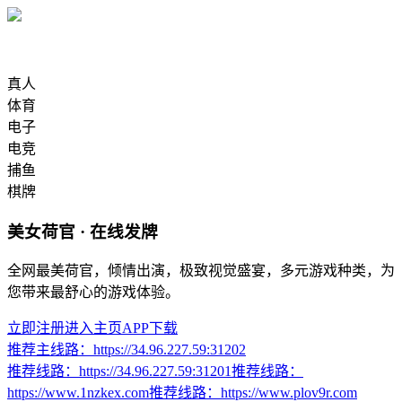
真人
体育
电子
电竞
捕鱼
棋牌
美女荷官 · 在线发牌
全网最美荷官，倾情出演，极致视觉盛宴，多元游戏种类，为
您带来最舒心的游戏体验。
立即注册
进入主页
APP下载
推荐主线路：
https://34.96.227.59:31202
推荐线路：
https://34.96.227.59:31201
推荐线路：
https://www.1nzkex.com
推荐线路：
https://www.plov9r.com