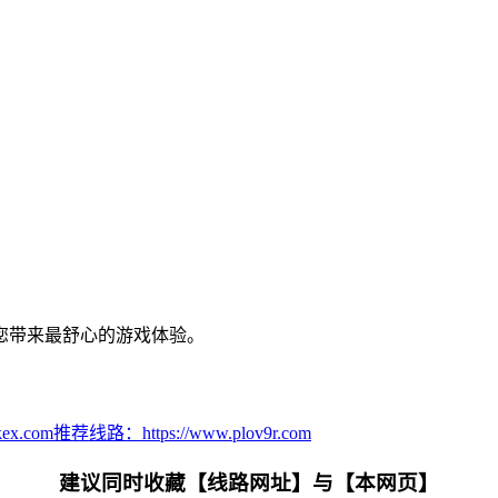
您带来最舒心的游戏体验。
kex.com
推荐线路：
https://www.plov9r.com
建议同时收藏【线路网址】与【本网页】