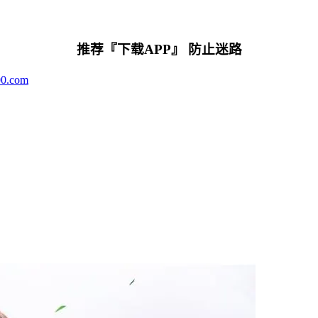
推荐『下载APP』 防止迷路
00.com