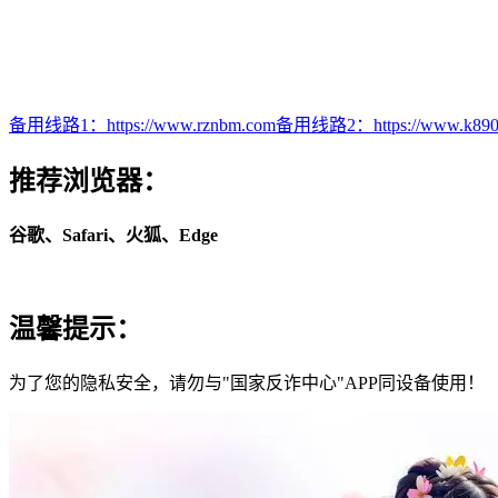
备用线路
1
：
https://www.rznbm.com
备用线路
2
：
https://www.k89
推荐浏览器：
谷歌、Safari、火狐、Edge
温馨提示：
为了您的隐私安全，请勿与"国家反诈中心"APP同设备使用！