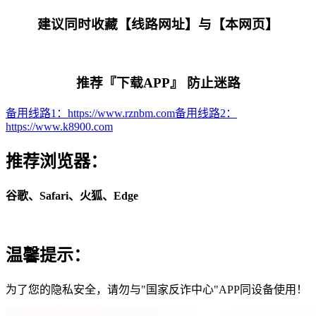
建议同时收藏【线路网址】与【本网页】
推荐『下载APP』 防止迷路
备用线路
1
：
https://www.rznbm.com
备用线路
2
：
https://www.k8900.com
推荐浏览器：
谷歌、Safari、火狐、Edge
温馨提示：
为了您的隐私安全，请勿与"国家反诈中心"APP同设备使用！