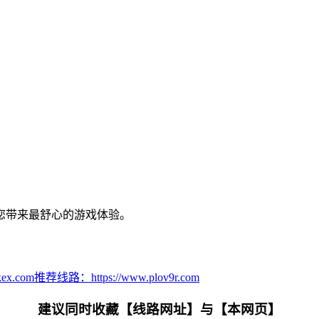
您带来最舒心的游戏体验。
kex.com
推荐线路：
https://www.plov9r.com
建议同时收藏【线路网址】与【本网页】