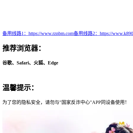
备用线路
1
：
https://www.rznbm.com
备用线路
2
：
https://www.k89
推荐浏览器：
谷歌、Safari、火狐、Edge
温馨提示：
为了您的隐私安全，请勿与"国家反诈中心"APP同设备使用！