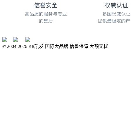
© 2004-
2026
K8凯发-国际大品牌 信誉保障 大额无忧