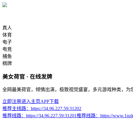
真人
体育
电子
电竞
捕鱼
棋牌
美女荷官 · 在线发牌
全网最美荷官，倾情出演，极致视觉盛宴，多元游戏种类，为
立即注册
进入主页
APP下载
推荐主线路：
https://34.96.227.59:31202
推荐线路：
https://34.96.227.59:31201
推荐线路：
https://www.1nz