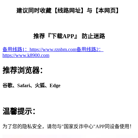
建议同时收藏【线路网址】与【本网页】
推荐『下载APP』 防止迷路
备用线路
1
：
https://www.rznbm.com
备用线路
2
：
https://www.k8900.com
推荐浏览器：
谷歌、Safari、火狐、Edge
温馨提示：
为了您的隐私安全，请勿与"国家反诈中心"APP同设备使用！