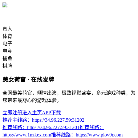
真人
体育
电子
电竞
捕鱼
棋牌
美女荷官 · 在线发牌
全网最美荷官，倾情出演，极致视觉盛宴，多元游戏种类，为
您带来最舒心的游戏体验。
立即注册
进入主页
APP下载
推荐主线路：
https://34.96.227.59:31202
推荐线路：
https://34.96.227.59:31201
推荐线路：
https://www.1nzkex.com
推荐线路：
https://www.plov9r.com