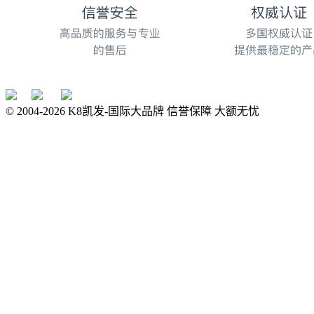
© 2004-
2026
K8凯发-国际大品牌 信誉保障 大额无忧