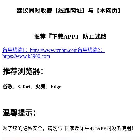
建议同时收藏【线路网址】与【本网页】
推荐『下载APP』 防止迷路
备用线路
1
：
https://www.rznbm.com
备用线路
2
：
https://www.k8900.com
推荐浏览器：
谷歌、Safari、火狐、Edge
温馨提示：
为了您的隐私安全，请勿与"国家反诈中心"APP同设备使用！