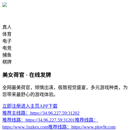
真人
体育
电子
电竞
捕鱼
棋牌
美女荷官 · 在线发牌
全网最美荷官，倾情出演，极致视觉盛宴，多元游戏种类，为
您带来最舒心的游戏体验。
立即注册
进入主页
APP下载
推荐主线路：
https://34.96.227.59:31202
推荐线路：
https://34.96.227.59:31201
推荐线路：
https://www.1nzkex.com
推荐线路：
https://www.plov9r.com