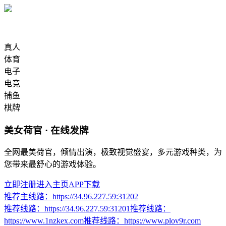
真人
体育
电子
电竞
捕鱼
棋牌
美女荷官 · 在线发牌
全网最美荷官，倾情出演，极致视觉盛宴，多元游戏种类，为
您带来最舒心的游戏体验。
立即注册
进入主页
APP下载
推荐主线路：
https://34.96.227.59:31202
推荐线路：
https://34.96.227.59:31201
推荐线路：
https://www.1nzkex.com
推荐线路：
https://www.plov9r.com