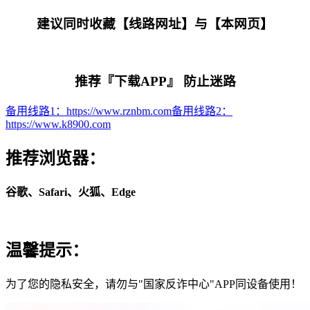
建议同时收藏【线路网址】与【本网页】
推荐『下载APP』 防止迷路
备用线路
1
：
https://www.rznbm.com
备用线路
2
：
https://www.k8900.com
推荐浏览器：
谷歌、Safari、火狐、Edge
温馨提示：
为了您的隐私安全，请勿与"国家反诈中心"APP同设备使用！