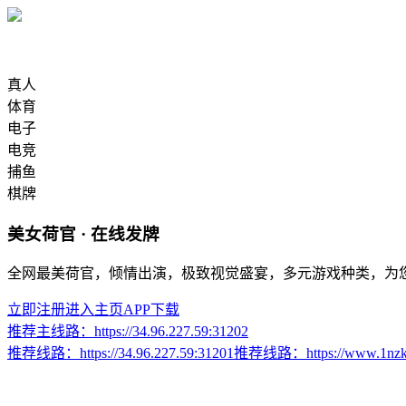
真人
体育
电子
电竞
捕鱼
棋牌
美女荷官 · 在线发牌
全网最美荷官，倾情出演，极致视觉盛宴，多元游戏种类，为
立即注册
进入主页
APP下载
推荐主线路：
https://34.96.227.59:31202
推荐线路：
https://34.96.227.59:31201
推荐线路：
https://www.1nz