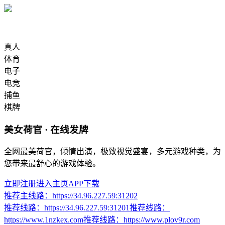
真人
体育
电子
电竞
捕鱼
棋牌
美女荷官 · 在线发牌
全网最美荷官，倾情出演，极致视觉盛宴，多元游戏种类，为
您带来最舒心的游戏体验。
立即注册
进入主页
APP下载
推荐主线路：
https://34.96.227.59:31202
推荐线路：
https://34.96.227.59:31201
推荐线路：
https://www.1nzkex.com
推荐线路：
https://www.plov9r.com