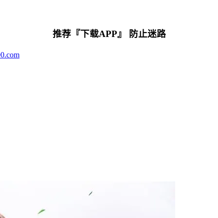
推荐『下载APP』 防止迷路
00.com