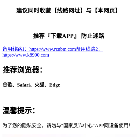
建议同时收藏【线路网址】与【本网页】
推荐『下载APP』 防止迷路
备用线路
1
：
https://www.rznbm.com
备用线路
2
：
https://www.k8900.com
推荐浏览器：
谷歌、Safari、火狐、Edge
温馨提示：
为了您的隐私安全，请勿与"国家反诈中心"APP同设备使用！