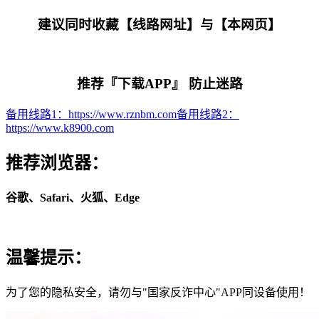
建议同时收藏【线路网址】与【本网页】
推荐『下载APP』 防止迷路
备用线路
1
：
https://www.rznbm.com
备用线路
2
：
https://www.k8900.com
推荐浏览器：
谷歌、Safari、火狐、Edge
温馨提示：
为了您的隐私安全，请勿与"国家反诈中心"APP同设备使用！