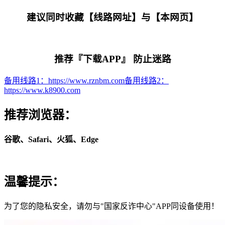
建议同时收藏【线路网址】与【本网页】
推荐『下载APP』 防止迷路
备用线路
1
：
https://www.rznbm.com
备用线路
2
：
https://www.k8900.com
推荐浏览器：
谷歌、Safari、火狐、Edge
温馨提示：
为了您的隐私安全，请勿与"国家反诈中心"APP同设备使用！